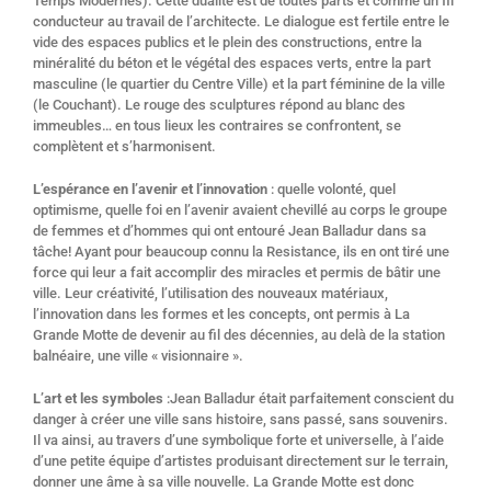
Temps Modernes). Cette dualité est de toutes parts et comme un fil
conducteur au travail de l’architecte. Le dialogue est fertile entre le
vide des espaces publics et le plein des constructions, entre la
minéralité du béton et le végétal des espaces verts, entre la part
masculine (le quartier du Centre Ville) et la part féminine de la ville
(le Couchant). Le rouge des sculptures répond au blanc des
immeubles… en tous lieux les contraires se confrontent, se
complètent et s’harmonisent.
L’espérance en l’avenir et l’innovation
: quelle volonté, quel
optimisme, quelle foi en l’avenir avaient chevillé au corps le groupe
de femmes et d’hommes qui ont entouré Jean Balladur dans sa
tâche! Ayant pour beaucoup connu la Resistance, ils en ont tiré une
force qui leur a fait accomplir des miracles et permis de bâtir une
ville. Leur créativité, l’utilisation des nouveaux matériaux,
l’innovation dans les formes et les concepts, ont permis à La
Grande Motte de devenir au fil des décennies, au delà de la station
balnéaire, une ville « visionnaire ».
L’art et les symboles
:Jean Balladur était parfaitement conscient du
danger à créer une ville sans histoire, sans passé, sans souvenirs.
Il va ainsi, au travers d’une symbolique forte et universelle, à l’aide
d’une petite équipe d’artistes produisant directement sur le terrain,
donner une âme à sa ville nouvelle. La Grande Motte est donc