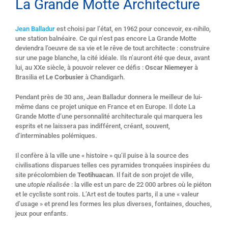
La Grande Motte Architecture
Jean Balladur
est choisi par l’état, en 1962 pour concevoir, ex-nihilo,
une station balnéaire. Ce qui n’est pas encore La Grande Motte
deviendra l’oeuvre de sa vie et le rêve de tout architecte : construire
sur une page blanche, la cité idéale. Ils n’auront été que deux, avant
lui, au XXe siècle, à pouvoir relever ce défis :
Oscar Niemeyer
à
Brasilia et
Le Corbusier
à Chandigarh.
Pendant près de 30 ans, Jean Balladur donnera le meilleur de lui-
même dans ce projet unique en France et en Europe. Il dote La
Grande Motte d’une personnalité architecturale qui marquera les
esprits et ne laissera pas indifférent, créant, souvent,
d’interminables polémiques.
Il confère à la ville une « histoire » qu’il puise à la source des
civilisations disparues telles ces pyramides tronquées inspirées du
site précolombien de
Teotihuacan
. Il fait de son projet de ville,
une
utopie réalisée
: la ville est un parc de 22 000 arbres où le piéton
et le cycliste sont rois. L’Art est de toutes parts, il a une « valeur
d’usage » et prend les formes les plus diverses, fontaines, douches,
jeux pour enfants.