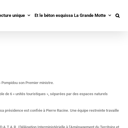
ecture unique
Et le béton esquissa La Grande Motte
ges Pompidou son Premier ministre.
le de 6 « unités touristiques », séparées par des espaces naturels
sa présidence est confiée à Pierre Racine. Une équipe restreinte travaille
D.A.T.A.R. (Délégation Interministérielle à l’Aménagement du Territoire et