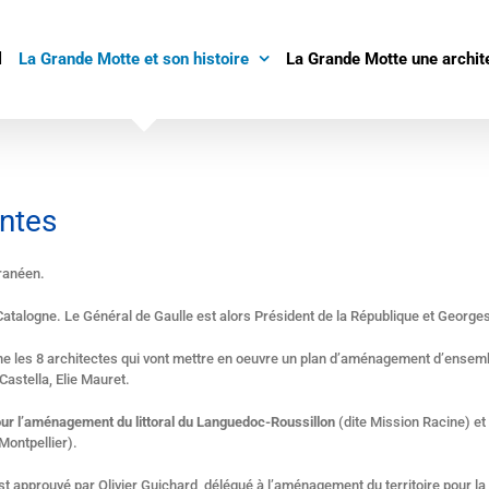
l
La Grande Motte et son histoire
La Grande Motte une archit
ntes
rranéen.
a Catalogne. Le Général de Gaulle est alors Président de la République et Geor
gne les 8 architectes qui vont mettre en oeuvre un plan d’aménagement d’ensemb
Castella, Elie Mauret.
pour l’aménagement du littoral du Languedoc-Roussillon
(dite Mission Racine) et 
Montpellier).
t approuvé par Olivier Guichard, délégué à l’aménagement du territoire pour la 