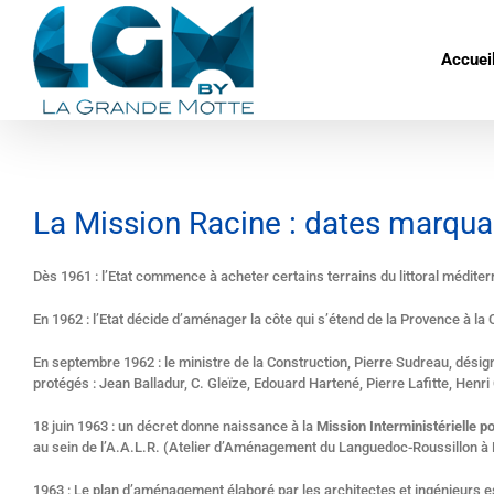
Skip
to
content
Accuei
La Mission Racine : dates marqua
Dès 1961 : l’Etat commence à acheter certains terrains du littoral médite
En 1962 : l’Etat décide d’aménager la côte qui s’étend de la Provence à l
En septembre 1962 : le ministre de la Construction, Pierre Sudreau, dési
protégés : Jean Balladur, C. Gleïze, Edouard Hartené, Pierre Lafitte, Henri 
18 juin 1963 : un décret donne naissance à la
Mission Interministérielle 
au sein de l’A.A.L.R. (Atelier d’Aménagement du Languedoc-Roussillon à 
1963 : Le plan d’aménagement élaboré par les architectes et ingénieurs es