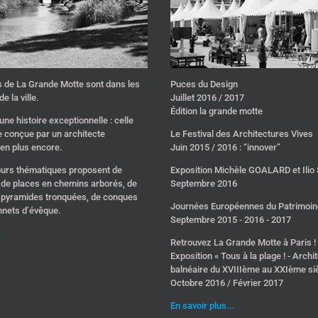
ts de La Grande Motte sont dans les
Puces du Design
e la ville.
Juillet 2016 / 2017
Édition la grande motte
une histoire exceptionnelle : celle
le conçue par un architecte
Le Festival des Architectures Vives
ien plus encore.
Juin 2015 / 2016 : “innover”
ours thématiques proposent de
Exposition Michèle GOALARD et Ili
le de places en chemins arborés, de
Septembre 2016
n pyramides tronquées, de conques
Journées Européennes du Patrimoin
nnets d’évêque.
Septembre 2015 - 2016 - 2017
.
Retrouvez La Grande Motte à Paris !
Exposition « Tous à la plage ! - Archi
balnéaire du XVIIIème au XXIème siè
Octobre 2016 / Février 2017
En savoir plus...