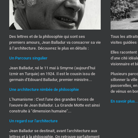
Des lettres et de la philosophie qui sont ses
Tous les attrai
premiers amours, Jean Balladur va consacrer sa vie
visites guidées d
à l’architecture. Découvrez le plus en détails :
Elles racontent 
Un Parcours singulier
d’une cité idéa
visionnaire et b
Jean Balladur, né le 11 mai à Smyrne (aujourd’hui
Izmir en Turquie) en 1924. Il est le cousin issu de
Plusieurs parc
germain d’Edouard Balladur, premier ministre...
sillonner la vil
passerelles, e
Une architecture nimbée de philosophie
de vénus en bo
L’humanisme : C'est l'une des grandes forces de
En savoir plus..
l'oeuvre de Jean Balladur. La Grande Motte est ainsi
construite à "dimension humaine"...
Un regard sur l'architecture
Jean Balladur se destinait, avant l'architecture aux
lettres et à la philosophie. On retrouve parfaitement